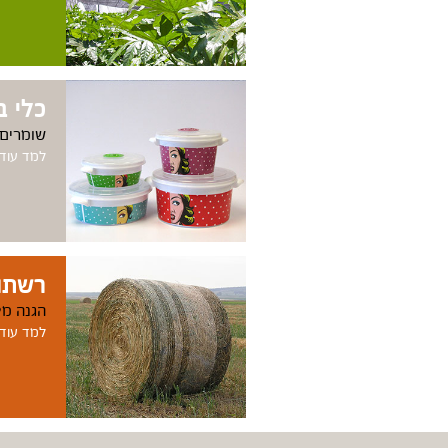
כלי ב
שומרים
למד עוד..
רשתו
הגנה מק
למד עוד..