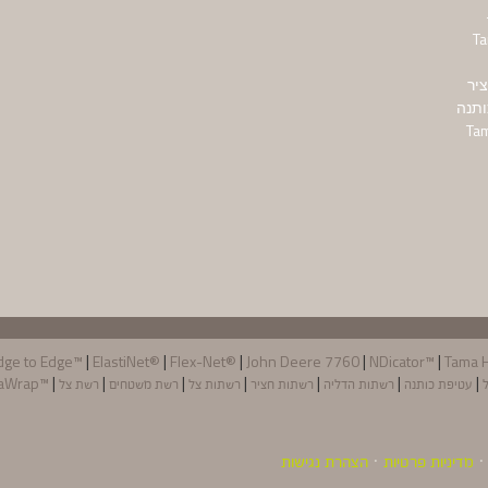
T
יר
ותנה
|
|
|
|
|
dge to Edge™
ElastiNet®
Flex-Net®
John Deere 7760
NDicator™
Tama 
|
|
|
|
|
|
|
ל
עטיפת כותנה
רשתות הדליה
רשתות חציר
רשתות צל
רשת משטחים
רשת צל
™TamaWrap
מדיניות פרטיות
הצהרת נגישות
·
·