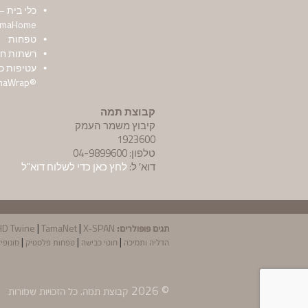
כלי בית –
amaHome
טפחות
רשתות חצ
עטיפות כ
®TamaWrap
קבוצת תמה
קיבוץ משמר העמק
1923600
טלפון: 04-9899600
דוא′ ל:
לחץ כאן כדי לשלוח דוא"ל
תגים פופולרים:
|
|
HD Twine
TamaNet
X-SPAN®
|
|
|
הדליה ותמיכה
חוטי כבישה
טפחות פלסטיק
מונופי
© 2026
קבוצת תמה
. כל הזכויות שמורות