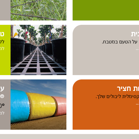
ית
טפ
 על הטעם במטבח.
ללו
.
למד
ת חציר
עט
סימלית ליבולים שלך.
®
.
o
0
למד