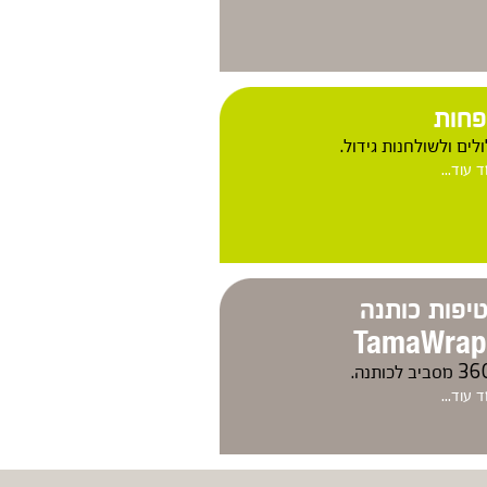
חות
לים ולשולחנות גידול.
 עוד...
יפות כותנה
TamaWrap
36
מסביב לכותנה.
 עוד...