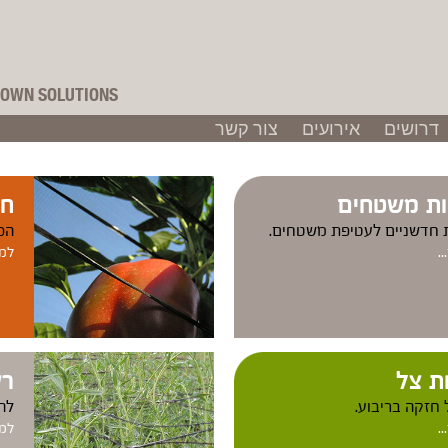
OWN SOLUTIONS
דרושים
אירועים
צור קשר
ות משטחים
חו
 חדשניים לעטיפת משטחים.
הכל
.
למד
ת צל
רש
חזקה בריבוע.
להד
.
למד