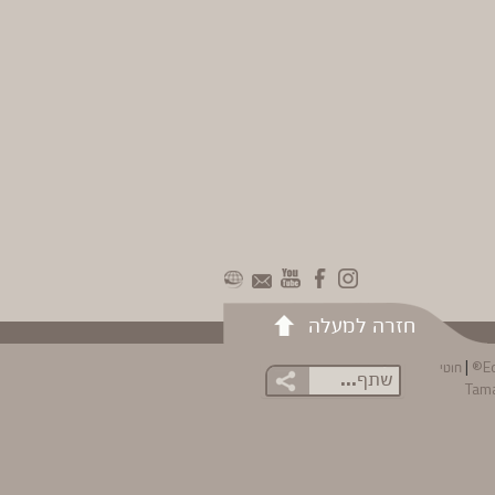
חזרה למעלה
|
E
חוטי
שתף...