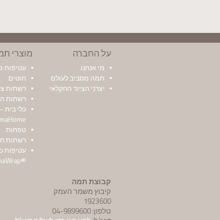
על החברה
מוצרי תמ
מי אנחנו
עטיפות 
תמה מסביב לעולם
חוטים
יצרני הציוד החקלאי
רשתות צל 
רשתות הד
כלי בית –
amaHome
טפחות
רשתות חצ
עטיפות כ
®TamaWrap
קבוצת תמה
קיבוץ משמר העמק
1923600
טלפון: 04-9899600