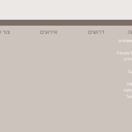
ה
דרושים
אירועים
צור 
משטחים
מונופיל
ליה
T
יר
ותנה