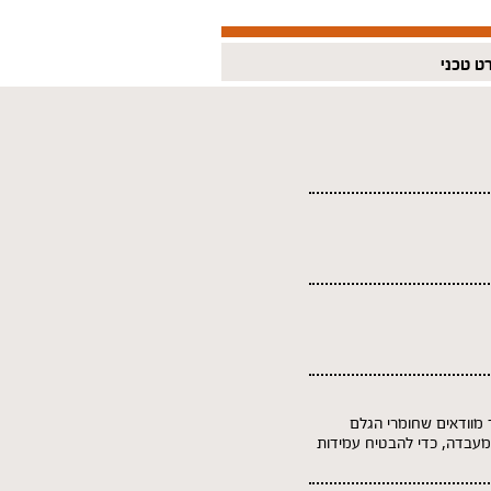
ט טכני
י תקן איזו 9001. בתחילת התהליך מוודאים שחומרי הגלם
במעבדה, כדי להבטיח עמידות