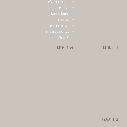
רשתות הדליה
כלי בית –
TamaHome
טפחות
רשתות חציר
עטיפות כותנה
®TamaWrap
דרושים
אירועים
צור קשר