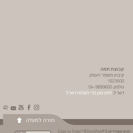
קבוצת תמה
קיבוץ משמר העמק
1923600
טלפון: 04-9899600
דוא′ ל:
לחץ כאן כדי לשלוח דוא"ל
חזרה למעלה
תגים פופולרים:
|
|
Edge to Edge™
ElastiNet®