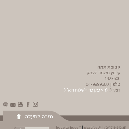
קבוצת תמה
קיבוץ משמר העמק
1923600
טלפון: 04-9899600
דוא′ ל:
לחץ כאן כדי לשלוח דוא"ל
חזרה למעלה
תגים פופולרים:
|
|
Edge to Edge™
ElastiNet®