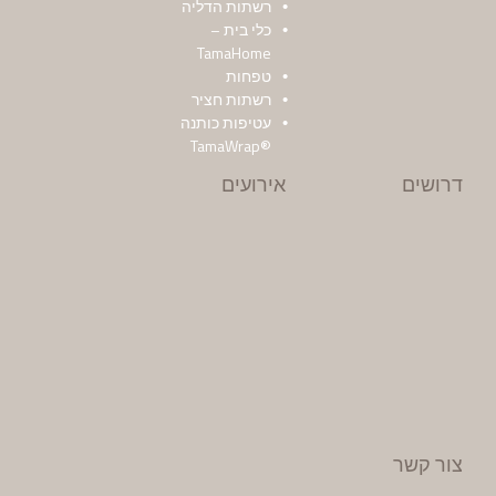
רשתות הדליה
כלי בית –
TamaHome
טפחות
רשתות חציר
עטיפות כותנה
®TamaWrap
דרושים
אירועים
צור קשר