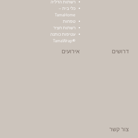
רשתות הדליה
כלי בית –
TamaHome
טפחות
רשתות חציר
עטיפות כותנה
®TamaWrap
דרושים
אירועים
צור קשר