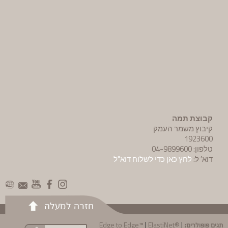
קבוצת תמה
קיבוץ משמר העמק
1923600
טלפון: 04-9899600
דוא′ ל:
לחץ כאן כדי לשלוח דוא"ל
חזרה למעלה
תגים פופולרים:
|
|
Edge to Edge™
ElastiNet®