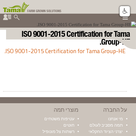
FARM GROWN SOLUTIONS
▼
▼
קבוצת תמה
ISO 9001-2015 Certification for Tama
▼
Group-HE.
ISO 9001-2015 Certification for Tama Group-HE.
על החברה
מוצרי תמה
מי אנחנו
עטיפות משטחים
תמה מסביב לעולם
חוטים
יצרני הציוד החקלאי
רשתות צל מונופיל