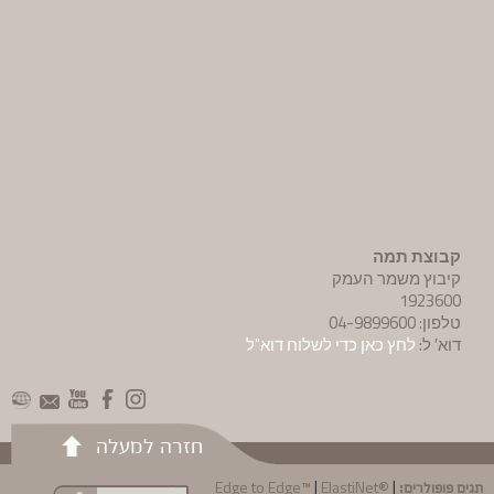
קבוצת תמה
קיבוץ משמר העמק
1923600
טלפון: 04-9899600
דוא′ ל:
לחץ כאן כדי לשלוח דוא"ל
חזרה למעלה
תגים פופולרים:
|
|
Edge to Edge™
ElastiNet®