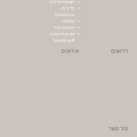
רשתות הדליה
כלי בית –
TamaHome
טפחות
רשתות חציר
עטיפות כותנה
®TamaWrap
דרושים
אירועים
צור קשר