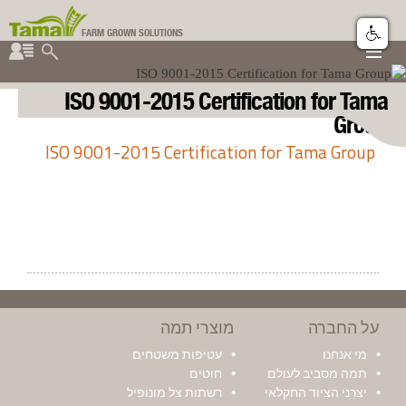
FARM GROWN SOLUTIONS
▼
▼
קבוצת תמה
ISO 9001-2015 Certification for Tama
▼
Group
ISO 9001-2015 Certification for Tama Group
על החברה
מוצרי תמה
מי אנחנו
עטיפות משטחים
תמה מסביב לעולם
חוטים
יצרני הציוד החקלאי
רשתות צל מונופיל