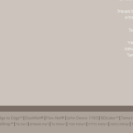
מונופיל
ליה
T
יר
ותנה
|
|
|
|
|
dge to Edge™
ElastiNet®
Flex-Net®
John Deere 7760
NDicator™
Tama 
|
|
|
|
|
|
|
ל
עטיפת כותנה
רשתות הדליה
רשתות חציר
רשתות צל
רשת משטחים
רשת צל
™TamaWrap