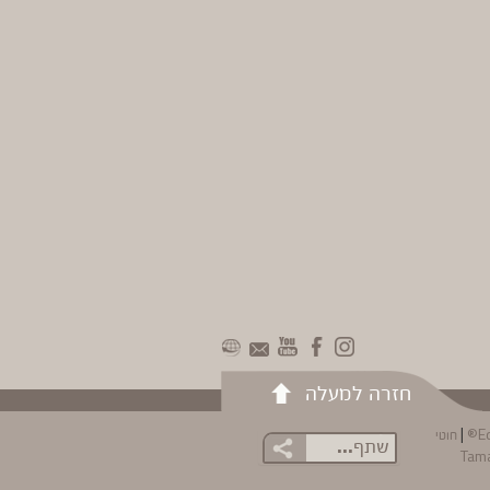
חזרה למעלה
|
E
חוטי
שתף...