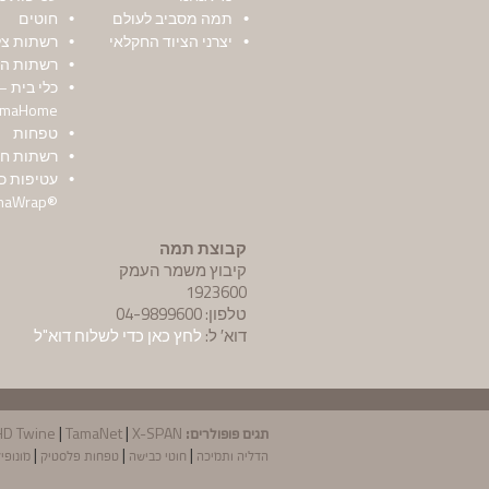
תמה מסביב לעולם
חוטים
יצרני הציוד החקלאי
רשתות צל 
רשתות הד
כלי בית –
amaHome
טפחות
רשתות חצ
עטיפות כ
®TamaWrap
קבוצת תמה
קיבוץ משמר העמק
1923600
טלפון: 04-9899600
דוא′ ל:
לחץ כאן כדי לשלוח דוא"ל
תגים פופולרים:
|
|
HD Twine
TamaNet
X-SPAN®
|
|
|
הדליה ותמיכה
חוטי כבישה
טפחות פלסטיק
מונופי