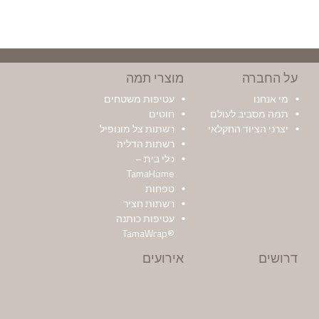
על החברה
מוצרי תמה
מי אנחנו
עטיפות משטחים
תמה מסביב לעולם
חוטים
יצרני הציוד החקלאי
רשתות צל מונופיל
רשתות הדליה
כלי בית –
TamaHome
טפחות
רשתות חציר
עטיפות כותנה
®TamaWrap
דרושים
אירועים